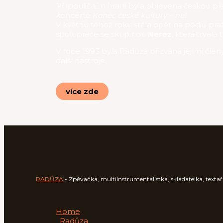
Při pouličním hraní byla objevena českou pí
koncertě
Konec české kultury – ne!
.
V květnu téhož roku stála opět na pódiu p
spolupráce se skupinou
Nerez
, která trvala
V roce 1993 byla Radůza přizvána jejími čle
další nástroje.
více zde
RADŮZA
- Zpěvačka, multiinstrumentalistka, skladatelka, textařk
Home
Radůza