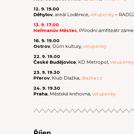
12. 9. 19.00
Děhylov
, areál Loděnice,
vstupenky
– RADŮZ
13. 9. 17.00
Heřmanův Městec
,
Přírodní amfiteátr záme
16. 9. 19.00
Ostrov
, Dům kultury,
vstupenky
22. 9. 19.00
České Budějovice
, KD Metropol,
vstupenky
23. 9. 19.30
Přerov
, Klub Dlažka,
dlazka.cz
24. 9. 19.30
Praha
, Městská knihovna,
vstupenky
Říjen