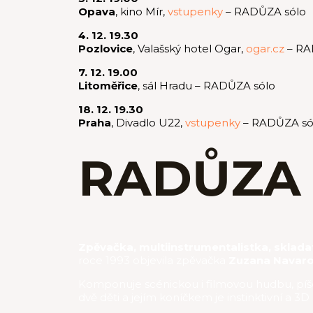
Opava
, kino Mír,
vstupenky
– RADŮZA sólo
4. 12. 19.30
Pozlovice
, Valašský hotel Ogar,
ogar.cz
– RA
7. 12. 19.00
Litoměřice
, sál Hradu – RADŮZA sólo
18. 12. 19.30
Praha
, Divadlo U22,
vstupenky
– RADŮZA só
RADŮZA
Zpěvačka, multiinstrumentalistka, sklada
roce 1993 objevila zpěvačka
Zuzana Navar
Komponuje scénickou i filmovou hudbu, píše t
dvě děti a jejím koníčkem je instinktivní a 3D