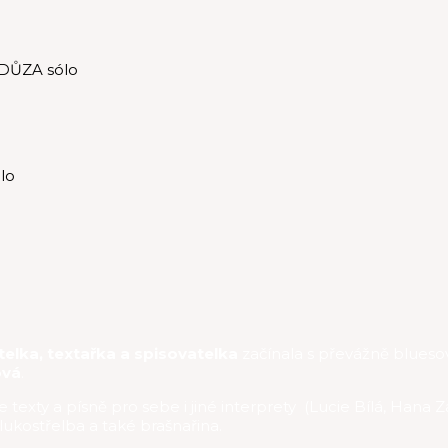
DŮZA sólo
lo
telka, textařka a spisovatelka
začínala s převážně bluesov
ová
.
exty a písně pro sebe i jiné interprety (Lucie Bílá, Hana 
 lukostřelba a také brašnařina.