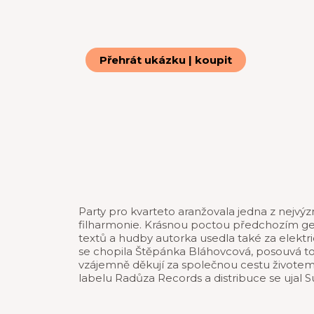
Přehrát ukázku | koupit
Party pro kvarteto aranžovala jedna z nejvý
filharmonie. Krásnou poctou předchozím ge
textů a hudby autorka usedla také za elektri
se chopila Štěpánka Bláhovcová, posouvá totiž 
vzájemně děkují za společnou cestu životem, 
labelu Radůza Records a distribuce se ujal 