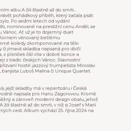
m albu A žili šťastně až do smrti…
rávět pohádkový příběh, který začala psát
bylo. Po sedmi letech od vydání
šti, nominované na prestižní cenu Anděl, se
 Vánoc. Ať už je to dojemný duet
 Kornem věnovaný betlému
verné koledy zkomponované na tělo
či jímavá skladba napsaná pro dívčí
z písniček čiší víra v dobré konce a
í z tradic českých Vánoc. Slavnostní
 přizvaní hosté: jazzový trumpetista Miroslav
, banjista Luboš Malina či Unique Quartet.
, jejíž skladby má v repertoáru i Česká
původně napsala pro Hanu Zagorovou. Kromě
i něžný a zároveň moderní design obalu, jehož
li šťastně až do smrti, v níž si Josef s Marií
ených cest. Album vychází 25. října 2024 na