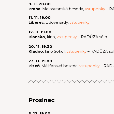
9. 11. 20.00
Praha
, Malostranská beseda,
vstupenky
– R
11. 11. 19.00
Liberec
, Lidové sady,
vstupenky
12. 11. 19.00
Blansko
, kino,
vstupenky
– RADŮZA sólo
20. 11. 19.30
Kladno
, kino Sokol,
vstupenky
– RADŮZA só
23. 11. 19.00
Plzeň
, Měšťanská beseda,
vstupenky
– RADŮ
Prosinec
3. 12. 19.00