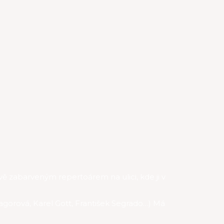
ě zabarveným repertoárem na ulici, kde ji v
Zagorová, Karel Gott, František Segrado…) Má