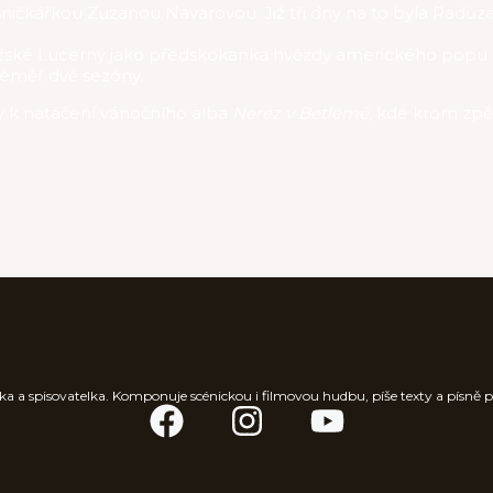
sničkářkou Zuzanou Navarovou. Již tři dny na to byla Radůz
ražské Lucerny jako předskokanka hvězdy amerického popu
 téměř dvě sezóny.
ny k natáčení vánočního alba
Nerez v Betlémě
, kde krom zpě
a a spisovatelka. Komponuje scénickou i filmovou hudbu, píše texty a písně pro