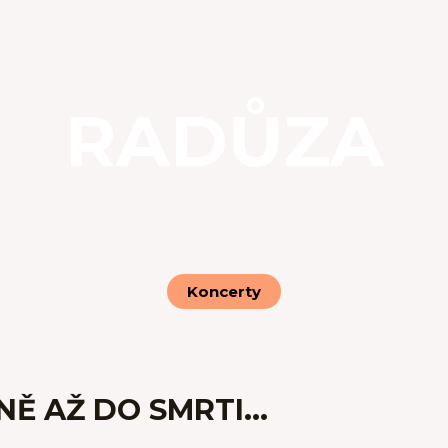
RADŮZA
Koncerty
Ě AŽ DO SMRTI...