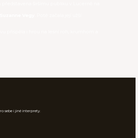
a představena širšímu publiku v Lucerně na
Suzanne Vegy
. Poté začala její užší
vu přispěla i hrou na lesní roh, krumhorn a
 sebe i jiné interprety.