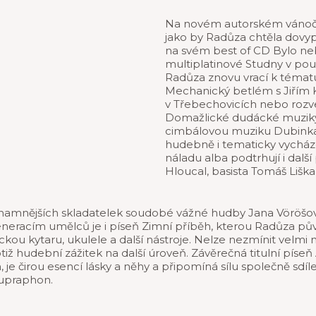
Na novém autorském vánoční
jako by Radůza chtěla dovyp
na svém best of CD Bylo ne
multiplatinové Studny v pou
Radůza znovu vrací k tématu
Mechanický betlém s Jiřím
v Třebechovicích nebo roz
Domažlické dudácké muziky 
cimbálovou muziku Dubinka, 
hudebně i tematicky vycházej
náladu alba podtrhují i další
Hloucal, basista Tomáš Liška
znamnějších skladatelek soudobé vážné hudby Jana Vöröšová
neracím umělců je i píseň Zimní příběh, kterou Radůza 
ckou kytaru, ukulele a další nástroje. Nelze nezmínit velm
hudební zážitek na další úroveň. Závěrečná titulní píseň A ži
je čirou esencí lásky a něhy a připomíná sílu společně sdíl
Supraphon.