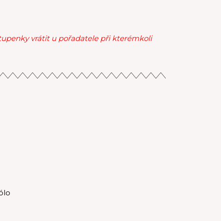
tupenky vrátit u pořadatele při kterémkoli
ólo