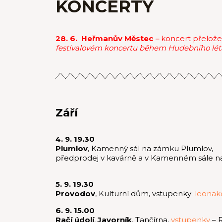
KONCERTY
28. 6. Heřmanův Městec
–
koncert přelož
festivalovém koncertu během Hudebního lét
Září
4. 9. 19.30
Plumlov
, Kamenný sál na zámku Plumlov,
předprodej v kavárně a v Kamenném sále na
5. 9. 19.30
Provodov
, Kulturní dům, vstupenky:
leonak
6. 9. 15.00
Račí údolí
,
Javorník
, Tančírna,
vstupenky
– 