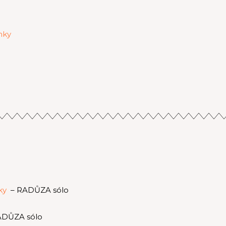
nky
nky
– RADŮZA sólo
ADŮZA sólo