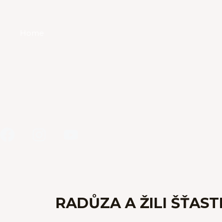
Home
Radůza
Diskografie
Kontakt
RADŮZA A ŽILI ŠŤASTN